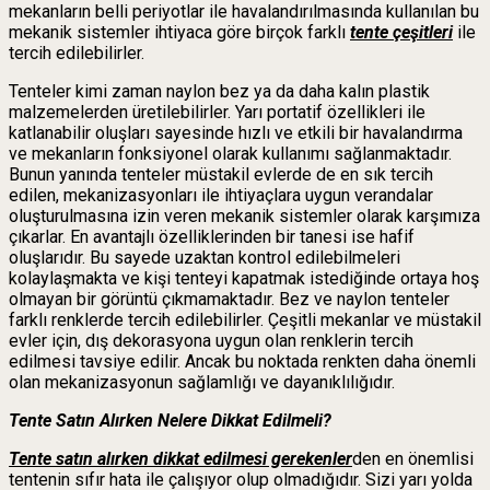
mekanların belli periyotlar ile havalandırılmasında kullanılan bu
mekanik sistemler ihtiyaca göre birçok farklı
tente çeşitleri
ile
tercih edilebilirler.
Tenteler kimi zaman naylon bez ya da daha kalın plastik
malzemelerden üretilebilirler. Yarı portatif özellikleri ile
katlanabilir oluşları sayesinde hızlı ve etkili bir havalandırma
ve mekanların fonksiyonel olarak kullanımı sağlanmaktadır.
Bunun yanında tenteler müstakil evlerde de en sık tercih
edilen, mekanizasyonları ile ihtiyaçlara uygun verandalar
oluşturulmasına izin veren mekanik sistemler olarak karşımıza
çıkarlar. En avantajlı özelliklerinden bir tanesi ise hafif
oluşlarıdır. Bu sayede uzaktan kontrol edilebilmeleri
kolaylaşmakta ve kişi tenteyi kapatmak istediğinde ortaya hoş
olmayan bir görüntü çıkmamaktadır. Bez ve naylon tenteler
farklı renklerde tercih edilebilirler. Çeşitli mekanlar ve müstakil
evler için, dış dekorasyona uygun olan renklerin tercih
edilmesi tavsiye edilir. Ancak bu noktada renkten daha önemli
olan mekanizasyonun sağlamlığı ve dayanıklılığıdır.
Tente Satın Alırken Nelere Dikkat Edilmeli?
Tente satın alırken dikkat edilmesi gerekenler
den en önemlisi
tentenin sıfır hata ile çalışıyor olup olmadığıdır. Sizi yarı yolda