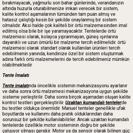
bırakmayacak, yağmurlu son bahar günlerinde, verandanızın
altında huzurla oturabilmenize imkan verecek bir sistem,
kalite kontrol aşamalarının tümünden tam puan almış ve
hatasız çalıştığı kesin bir şekilde onaylanmış bir sistem
olmalıdır. Aksi halde çok kaliteli bir örtü malzemesinden imal
edilmiş olsa bile bir işe yaramayacaktır. Tentelerde örtü
malzemesi olarak, kolayca yıpranmayan, güneş ışınlarına
dayanıklı ve uzun ömürlü bir malzeme tercih edilmelidir. örtü
malzemesi olarak standart olarak kullanılan ürünleri tercih
edebilmenin yanında, kendinize özel bir sistem oluşturmak
adına farklı örtü malzemelerini de tercih edebilmeniz mümkün
olabilmektedir.
Tente İmalatı
Tente imalatı
nda öncelikle sistemin mekanizasyonu ayarlanır
ve daha sonra örtü malzemesi mekanizasyona uygun şekilde
sisteme yerleştirilir. Daha sonra birçok aşamadan oluşan kalite
kontrol testleri gerçekleştirilir.
Uzaktan kumandalı tenteler
de
bu testler oldukça önemlidir. Manuel tenteler genellikle ufak
boyutlarda ve kullanımı daha pratik olduklarından daha
sorunsuz bir şekilde kullanılabilirler. Ancak uzaktan kumandalı
tentelerde özellikle motor sisteminin doğru bir şekilde
çalışıyor olması gerekir. Motor ya da sensör olarak bilinen güç