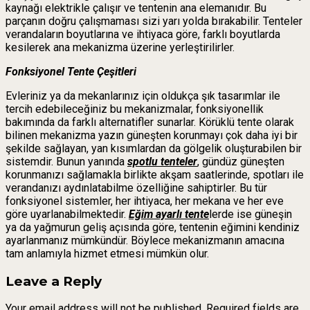
kaynağı elektrikle çalışır ve tentenin ana elemanıdır. Bu
parçanın doğru çalışmaması sizi yarı yolda bırakabilir. Tenteler
verandaların boyutlarına ve ihtiyaca göre, farklı boyutlarda
kesilerek ana mekanizma üzerine yerleştirilirler.
Fonksiyonel Tente Çeşitleri
Evleriniz ya da mekanlarınız için oldukça şık tasarımlar ile
tercih edebileceğiniz bu mekanizmalar, fonksiyonellik
bakımında da farklı alternatifler sunarlar. Körüklü tente olarak
bilinen mekanizma yazın güneşten korunmayı çok daha iyi bir
şekilde sağlayan, yan kısımlardan da gölgelik oluşturabilen bir
sistemdir. Bunun yanında
spotlu tenteler
, gündüz güneşten
korunmanızı sağlamakla birlikte akşam saatlerinde, spotları ile
verandanızı aydınlatabilme özelliğine sahiptirler. Bu tür
fonksiyonel sistemler, her ihtiyaca, her mekana ve her eve
göre uyarlanabilmektedir.
Eğim ayarlı tente
lerde ise güneşin
ya da yağmurun geliş açısında göre, tentenin eğimini kendiniz
ayarlanmanız mümkündür. Böylece mekanizmanın amacına
tam anlamıyla hizmet etmesi mümkün olur.
Leave a Reply
Your email address will not be published. Required fields are